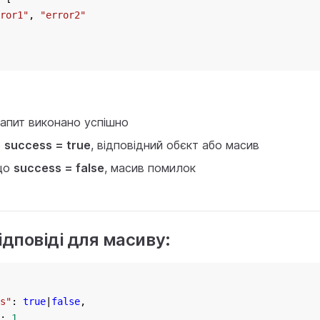
ror1"
, 
"error2"
запит виконано успішно
о
success = true
, відповідний обєкт або масив
що
success = false
, масив помилок
ідповіді для масиву:
s"
: 
true
|
false
,
: 
1
,