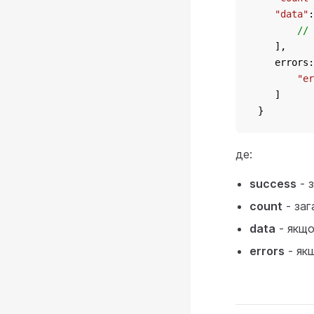
"data"
:
// 
    ],
    errors:
"er
    ]
 }
де:
success
- 
count
- заг
data
- якщ
errors
- як