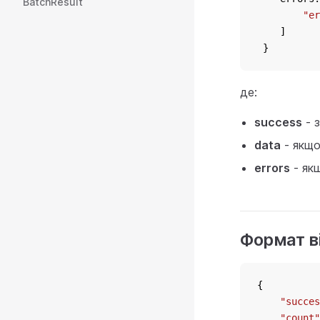
BatchResult
"er
    ]
 }
де:
success
- 
data
- якщ
errors
- як
Формат в
{
"succes
"count"