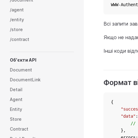
WWW-Authent
/agent
/entity
Всі запити з
/store
Якщо не надан
/contract
Інші коди від
Об'єкти API
Document
DocumentLink
Формат ві
Detail
Agent
{
Entity
"succes
"data"
:
Store
// 
Contract
    },
    errors: