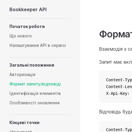
Bookkeeper API
Skip to content
Sidebar Navigation
Початок роботи
Формат
Що нового
Налаштування API в сервісі
Взаємодія з с
Запит має вкл
Загальні положення
Авторизація
Content-Typ
Формат запиту/відповіді
Content-Len
Ідентифікація елементів
X-Api-Key: 
Особливості оновлення
Відповідь буд
Кінцеві точки
Content-Typ
/document