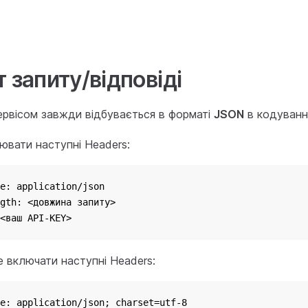
 запиту/відповіді
ервісом завжди відбувається в форматі
JSON
в кодуванн
ювати наступні Headers:
e: application/json
gth: <довжина запиту>
<ваш API-KEY>
е включати наступні Headers:
e: application/json; charset=utf-8