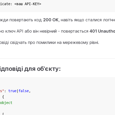
icate: <ваш API-KEY>
авжди повертають код
200 OK
, навіть якщо сталися логічн
о ключ API або він невірний - повертається
401 Unautho
повіді свідчать про помилики на мережевому рівні.
дповіді для об'єкту:
s"
: 
true
|
false
,
 {
object
 [