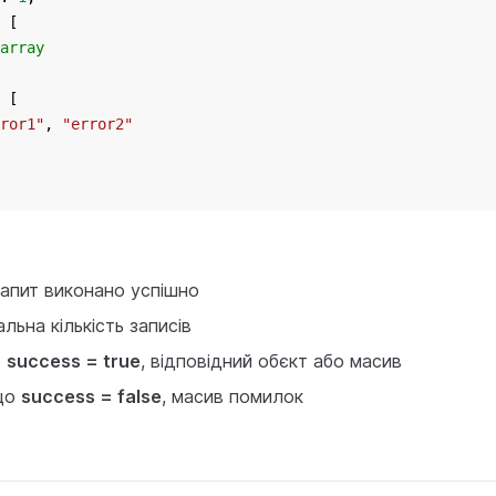
 [
array
 [
ror1"
, 
"error2"
запит виконано успішно
альна кількість записів
о
success = true
, відповідний обєкт або масив
що
success = false
, масив помилок