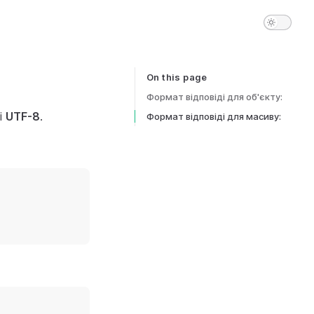
On this page
Table of Contents for current page
Формат відповіді для об'єкту:
і
UTF-8
.
Формат відповіді для масиву: