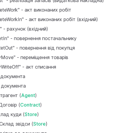
ut" - реалізація запасів (видаткова накладна)
leteWork" - акт виконаних робіт
leteWorkIn" - aкт виконаних робіт (вхідний)
n" - рахунок (вхідний)
RetIn" - повернення постачальнику
RetOut" - повернення від покупця
ryMove" - переміщення товарів
yWriteOff" - акт списання
 документа
 документа
трагент (
Agent
)
Договір (
Contract
)
лад куди (
Store
)
Склад звідси (
Store
)