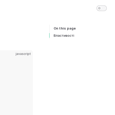
On this page
Table of Contents for current page
Властивості
javascript